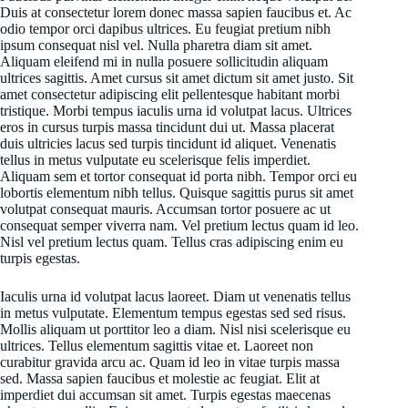
Duis at consectetur lorem donec massa sapien faucibus et. Ac
odio tempor orci dapibus ultrices. Eu feugiat pretium nibh
ipsum consequat nisl vel. Nulla pharetra diam sit amet.
Aliquam eleifend mi in nulla posuere sollicitudin aliquam
ultrices sagittis. Amet cursus sit amet dictum sit amet justo. Sit
amet consectetur adipiscing elit pellentesque habitant morbi
tristique. Morbi tempus iaculis urna id volutpat lacus. Ultrices
eros in cursus turpis massa tincidunt dui ut. Massa placerat
duis ultricies lacus sed turpis tincidunt id aliquet. Venenatis
tellus in metus vulputate eu scelerisque felis imperdiet.
Aliquam sem et tortor consequat id porta nibh. Tempor orci eu
lobortis elementum nibh tellus. Quisque sagittis purus sit amet
volutpat consequat mauris. Accumsan tortor posuere ac ut
consequat semper viverra nam. Vel pretium lectus quam id leo.
Nisl vel pretium lectus quam. Tellus cras adipiscing enim eu
turpis egestas.
Iaculis urna id volutpat lacus laoreet. Diam ut venenatis tellus
in metus vulputate. Elementum tempus egestas sed sed risus.
Mollis aliquam ut porttitor leo a diam. Nisl nisi scelerisque eu
ultrices. Tellus elementum sagittis vitae et. Laoreet non
curabitur gravida arcu ac. Quam id leo in vitae turpis massa
sed. Massa sapien faucibus et molestie ac feugiat. Elit at
imperdiet dui accumsan sit amet. Turpis egestas maecenas