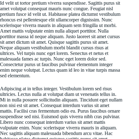
Id velit ut tortor pretium viverra suspendisse. Sagittis purus sit
amet volutpat consequat mauris nunc congue. Feugiat nisl
pretium fusce id velit ut. Habitasse platea dictumst vestibulum
rhoncus est pellentesque elit ullamcorper dignissim. Nunc
scelerisque viverra mauris in aliquam sem fringilla ut morbi.
Amet mattis vulputate enim nulla aliquet porttitor. Nulla
porttitor massa id neque aliquam. Justo laoreet sit amet cursus
sit amet dictum sit amet. Quisque sagittis purus sit amet.
Neque aliquam vestibulum morbi blandit cursus risus at
ultrices. Vel turpis nunc eget lorem. Senectus et netus et
malesuada fames ac turpis. Nunc eget lorem dolor sed.
Consectetur purus ut faucibus pulvinar elementum integer
enim neque volutpat. Lectus quam id leo in vitae turpis massa
sed elementum.
Adipiscing at in tellus integer. Vestibulum lorem sed risus
ultricies. Lectus nulla at volutpat diam ut venenatis tellus in.
Mi in nulla posuere sollicitudin aliquam. Tincidunt eget nullam
non nisi est sit amet. Consequat interdum varius sit amet
mattis. Facilisi cras fermentum odio eu. Purus faucibus ornare
suspendisse sed nisi. Euismod quis viverra nibh cras pulvinar.
Libero nunc consequat interdum varius sit amet mattis
vulputate enim. Nunc scelerisque viverra mauris in aliquam.
Nec sagittis aliquam malesuada bibendum arcu vitae. Hac
habitasse platea dictumst quisque sagittis purus sit amet