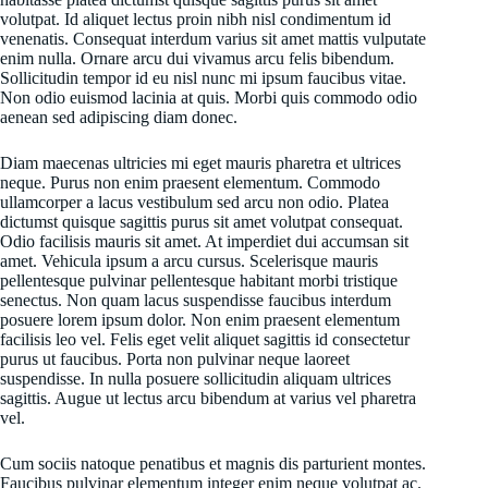
volutpat. Id aliquet lectus proin nibh nisl condimentum id
venenatis. Consequat interdum varius sit amet mattis vulputate
enim nulla. Ornare arcu dui vivamus arcu felis bibendum.
Sollicitudin tempor id eu nisl nunc mi ipsum faucibus vitae.
Non odio euismod lacinia at quis. Morbi quis commodo odio
aenean sed adipiscing diam donec.
Diam maecenas ultricies mi eget mauris pharetra et ultrices
neque. Purus non enim praesent elementum. Commodo
ullamcorper a lacus vestibulum sed arcu non odio. Platea
dictumst quisque sagittis purus sit amet volutpat consequat.
Odio facilisis mauris sit amet. At imperdiet dui accumsan sit
amet. Vehicula ipsum a arcu cursus. Scelerisque mauris
pellentesque pulvinar pellentesque habitant morbi tristique
senectus. Non quam lacus suspendisse faucibus interdum
posuere lorem ipsum dolor. Non enim praesent elementum
facilisis leo vel. Felis eget velit aliquet sagittis id consectetur
purus ut faucibus. Porta non pulvinar neque laoreet
suspendisse. In nulla posuere sollicitudin aliquam ultrices
sagittis. Augue ut lectus arcu bibendum at varius vel pharetra
vel.
Cum sociis natoque penatibus et magnis dis parturient montes.
Faucibus pulvinar elementum integer enim neque volutpat ac.