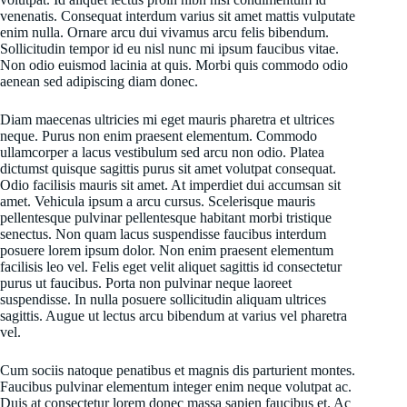
venenatis. Consequat interdum varius sit amet mattis vulputate
enim nulla. Ornare arcu dui vivamus arcu felis bibendum.
Sollicitudin tempor id eu nisl nunc mi ipsum faucibus vitae.
Non odio euismod lacinia at quis. Morbi quis commodo odio
aenean sed adipiscing diam donec.
Diam maecenas ultricies mi eget mauris pharetra et ultrices
neque. Purus non enim praesent elementum. Commodo
ullamcorper a lacus vestibulum sed arcu non odio. Platea
dictumst quisque sagittis purus sit amet volutpat consequat.
Odio facilisis mauris sit amet. At imperdiet dui accumsan sit
amet. Vehicula ipsum a arcu cursus. Scelerisque mauris
pellentesque pulvinar pellentesque habitant morbi tristique
senectus. Non quam lacus suspendisse faucibus interdum
posuere lorem ipsum dolor. Non enim praesent elementum
facilisis leo vel. Felis eget velit aliquet sagittis id consectetur
purus ut faucibus. Porta non pulvinar neque laoreet
suspendisse. In nulla posuere sollicitudin aliquam ultrices
sagittis. Augue ut lectus arcu bibendum at varius vel pharetra
vel.
Cum sociis natoque penatibus et magnis dis parturient montes.
Faucibus pulvinar elementum integer enim neque volutpat ac.
Duis at consectetur lorem donec massa sapien faucibus et. Ac