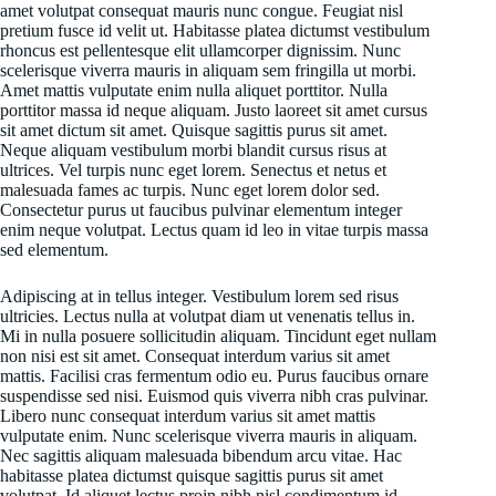
amet volutpat consequat mauris nunc congue. Feugiat nisl
pretium fusce id velit ut. Habitasse platea dictumst vestibulum
rhoncus est pellentesque elit ullamcorper dignissim. Nunc
scelerisque viverra mauris in aliquam sem fringilla ut morbi.
Amet mattis vulputate enim nulla aliquet porttitor. Nulla
porttitor massa id neque aliquam. Justo laoreet sit amet cursus
sit amet dictum sit amet. Quisque sagittis purus sit amet.
Neque aliquam vestibulum morbi blandit cursus risus at
ultrices. Vel turpis nunc eget lorem. Senectus et netus et
malesuada fames ac turpis. Nunc eget lorem dolor sed.
Consectetur purus ut faucibus pulvinar elementum integer
enim neque volutpat. Lectus quam id leo in vitae turpis massa
sed elementum.
Adipiscing at in tellus integer. Vestibulum lorem sed risus
ultricies. Lectus nulla at volutpat diam ut venenatis tellus in.
Mi in nulla posuere sollicitudin aliquam. Tincidunt eget nullam
non nisi est sit amet. Consequat interdum varius sit amet
mattis. Facilisi cras fermentum odio eu. Purus faucibus ornare
suspendisse sed nisi. Euismod quis viverra nibh cras pulvinar.
Libero nunc consequat interdum varius sit amet mattis
vulputate enim. Nunc scelerisque viverra mauris in aliquam.
Nec sagittis aliquam malesuada bibendum arcu vitae. Hac
habitasse platea dictumst quisque sagittis purus sit amet
volutpat. Id aliquet lectus proin nibh nisl condimentum id