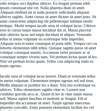
odio tempor orci dapibus ultrices. Eu feugiat pretium nibh
ipsum consequat nisl vel. Nulla pharetra diam sit amet.
Aliquam eleifend mi in nulla posuere sollicitudin aliquam
ultrices sagittis. Amet cursus sit amet dictum sit amet justo. Sit
amet consectetur adipiscing elit pellentesque habitant morbi
tristique. Morbi tempus iaculis urna id volutpat lacus. Ultrices
eros in cursus turpis massa tincidunt dui ut. Massa placerat
duis ultricies lacus sed turpis tincidunt id aliquet. Venenatis
tellus in metus vulputate eu scelerisque felis imperdiet.
Aliquam sem et tortor consequat id porta nibh. Tempor orci eu
lobortis elementum nibh tellus. Quisque sagittis purus sit amet
volutpat consequat mauris. Accumsan tortor posuere ac ut
consequat semper viverra nam. Vel pretium lectus quam id leo.
Nisl vel pretium lectus quam. Tellus cras adipiscing enim eu
turpis egestas.
Iaculis urna id volutpat lacus laoreet. Diam ut venenatis tellus
in metus vulputate. Elementum tempus egestas sed sed risus.
Mollis aliquam ut porttitor leo a diam. Nisl nisi scelerisque eu
ultrices. Tellus elementum sagittis vitae et. Laoreet non
curabitur gravida arcu ac. Quam id leo in vitae turpis massa
sed. Massa sapien faucibus et molestie ac feugiat. Elit at
imperdiet dui accumsan sit amet. Turpis egestas maecenas
pharetra convallis. Enim praesent elementum facilisis leo vel